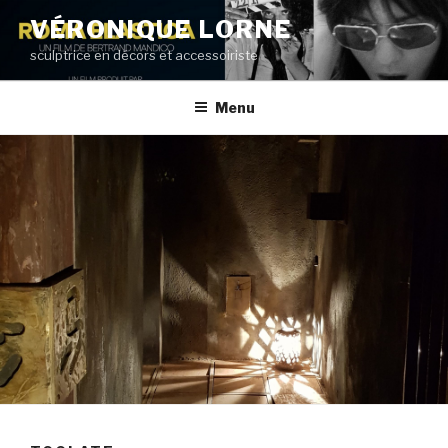
Aller
VÉRONIQUE LORNE
au
sculptrice en décors et accessoiriste
contenu
principal
Menu