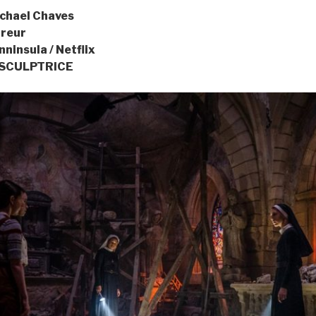
chael Chaves
rreur
insula / Netflix
 SCULPTRICE