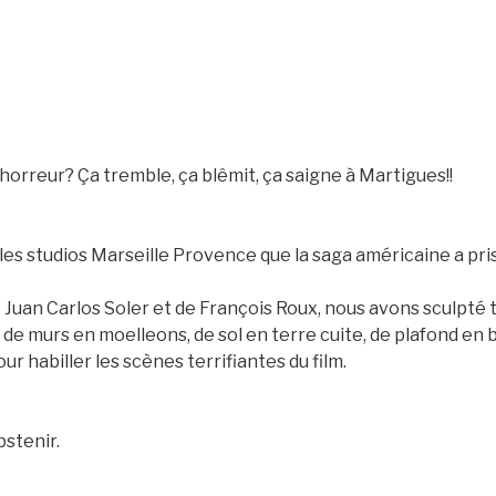
d’horreur? Ça tremble, ça blêmit, ça saigne à Martigues!!
 les studios Marseille Provence que la saga américaine a pri
 Juan Carlos Soler et de François Roux, nous avons sculpté t
, de murs en moelleons, de sol en terre cuite, de plafond en 
r habiller les scènes terrifiantes du film.
bstenir.