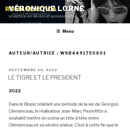
Aller
VÉRONIQUE LORNE
au
sculptrice en décors et accessoiriste
contenu
principal
Menu
AUTEUR/AUTRICE :
WSB4491750601
PUBLIÉ
SEPTEMBRE 26, 2022
LE
LE TIGRE ET LE PRESIDENT
2022
Dans le Biopic relatant une période de la vie de Georges
Clemenceau, le réalisateur Jean-Marc Peyrefitte a
souhaité mettre en scène un tête à tête entre
Clémenceau et sa sévère statue. C’est à cette fin que le